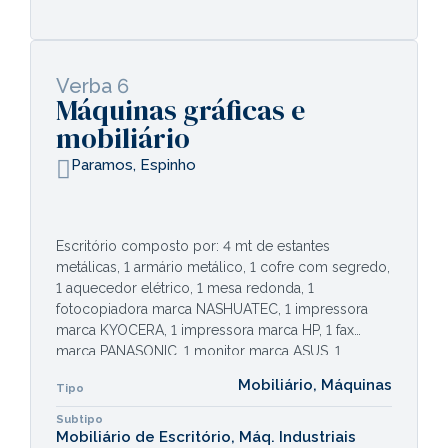
Verba 6
Máquinas gráficas e
mobiliário
Paramos, Espinho
Escritório composto por: 4 mt de estantes
metálicas, 1 armário metálico, 1 cofre com segredo,
1 aquecedor elétrico, 1 mesa redonda, 1
fotocopiadora marca NASHUATEC, 1 impressora
marca KYOCERA, 1 impressora marca HP, 1 fax
marca PANASONIC, 1 monitor marca ASUS, 1
computador marca TSUNAMI, 1 impressora marca
Mobiliário, Máquinas
Tipo
HP, 1 monitor marca SAMSUNG, 1 computador
marca DEL, 2 cadeiras, 2 cadeiras com rodízios de
Subtipo
cor azul, 3 secretárias retangulares em madeira.
Mobiliário de Escritório, Máq. Industriais