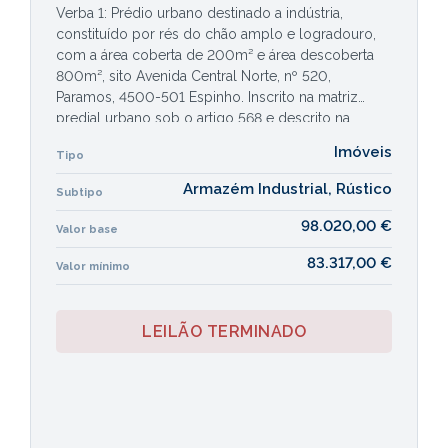
Verba 1: Prédio urbano destinado a indústria,
constituído por rés do chão amplo e logradouro,
com a área coberta de 200m² e área descoberta
800m², sito Avenida Central Norte, nº 520,
Paramos, 4500-501 Espinho. Inscrito na matriz
predial urbano sob o artigo 568 e descrito na
Conservatória do Registo Predial de Espinho sob o
Imóveis
Tipo
nº 1145, da freguesia de Paramos.
Verba 2: Prédio rústico, composto de por pinhal e
Armazém Industrial, Rústico
Subtipo
mato com 4.800m², situado no lugar de Lapa, da
freguesia de S. Paio de Oleiros, inscrito na matriz
98.020,00 €
Valor base
predial rústica sob o nº 956 e descrito na
83.317,00 €
Conservatória do Registo Predial de Santa Maria da
Valor mínimo
Feira sob o nº 845.
LEILÃO TERMINADO