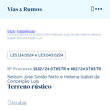
Início
/
Insolvências
/
LE5.114.0524 e LE3.043.0224 | Nelson José Simão Neto e Helena
Isabel da Conceição Luís
LE5.114.0524 e LE3.043.0224
Nº Processo:
1532/24.0T8STR e 482/24.5T8STR
Nelson José Simão Neto e Helena Isabel da
Conceição Luís
Terreno rústico
Arrabal