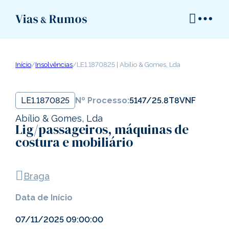
Início
/
Insolvências
/
LE1.1870825 | Abílio & Gomes, Lda
LE1.1870825
Nº Processo:
5147/25.8T8VNF
Abílio & Gomes, Lda
Lig/passageiros, máquinas de
costura e mobiliário
Braga
Data de Início
07/11/2025 09:00:00