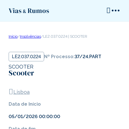
Início
/
Insolvências
/
LE2.037.0224 | SCOOTER
LE2.037.0224
Nº Processo:
37/24.PART
SCOOTER
Scooter
Lisboa
Data de Início
05/01/2026 00:00:00
Data de fim