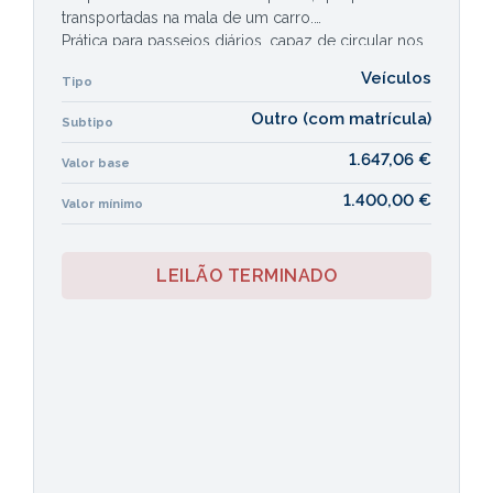
transportadas na mala de um carro.
Prática para passeios diários, capaz de circular nos
espaços mais apertados:
Veículos
Tipo
A Stannah Flex está preparada para circular tanto
em espaços interiores como exteriores, embora o
Outro (com matrícula)
Subtipo
seu design altamente compacto faça desta uma
solução de mobilidade ideal para contornar
1.647,06 €
Valor base
elevadores, estabelecimentos comerciais com
1.400,00 €
acesso estreito.
Valor mínimo
LEILÃO TERMINADO