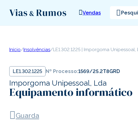
Vendas
Pesqu
Início
/
Insolvências
/
LE1.302.1225 | Imporgoma Unipessoal,
LE1.302.1225
Nº Processo:
1569/25.2T8GRD
Imporgoma Unipessoal, Lda
Equipamento informático
Guarda