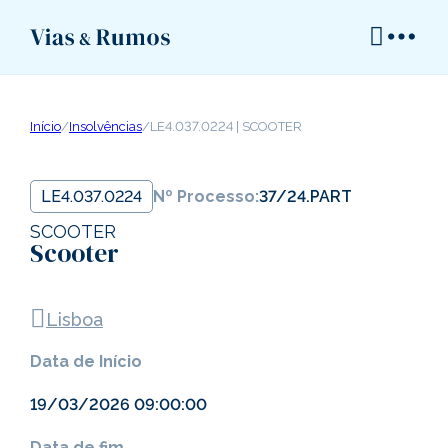
Início
/
Insolvências
/
LE4.037.0224 | SCOOTER
LE4.037.0224
Nº Processo:
37/24.PART
SCOOTER
Scooter
Lisboa
Data de Início
19/03/2026 09:00:00
Data de fim