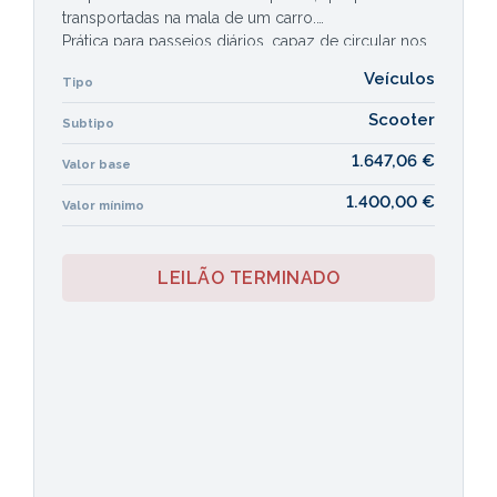
transportadas na mala de um carro.
Prática para passeios diários, capaz de circular nos
espaços mais apertados:
Veículos
Tipo
A Stannah Flex está preparada para circular tanto
em espaços interiores como exteriores, embora o
Scooter
Subtipo
seu design altamente compacto faça desta uma
solução de mobilidade ideal para contornar
1.647,06 €
Valor base
elevadores, estabelecimentos comerciais com
1.400,00 €
acesso estreito.
Valor mínimo
LEILÃO TERMINADO