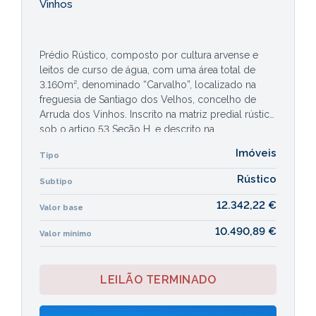
Vinhos
Prédio Rústico, composto por cultura arvense e
leitos de curso de água, com uma área total de
3.160m², denominado “Carvalho”, localizado na
freguesia de Santiago dos Velhos, concelho de
Arruda dos Vinhos. Inscrito na matriz predial rústica
sob o artigo 53 Seção H, e descrito na
Conservatória do Registo Predial de Arruda dos
Imóveis
Tipo
Vinhos sob o nº 851 da freguesia de Santiago dos
Velhos.
Rústico
Subtipo
12.342,22 €
Valor base
10.490,89 €
Valor mínimo
LEILÃO TERMINADO