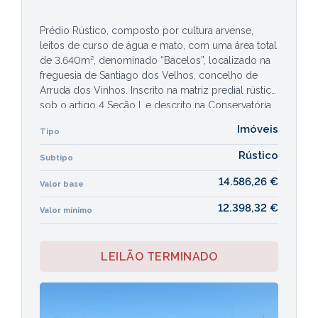
Prédio Rústico, composto por cultura arvense,
leitos de curso de água e mato, com uma área total
de 3.640m², denominado “Bacelos”, localizado na
freguesia de Santiago dos Velhos, concelho de
Arruda dos Vinhos. Inscrito na matriz predial rústica
sob o artigo 4 Seção I, e descrito na Conservatória
do Registo Predial de Arruda dos Vinhos sob o nº
Imóveis
Tipo
854 da freguesia de Santiago dos Velhos.
Rústico
Subtipo
14.586,26 €
Valor base
12.398,32 €
Valor mínimo
LEILÃO TERMINADO