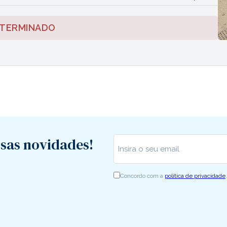
 TERMINADO
sas novidades!
Insira o seu email
*
Concordo com a
política de privacidade
.
RGPD
*