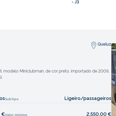
- J3
Queluz
NI, modelo Miniclubman, de cor preto, importado de 2009,
9.
los
Ligeiro/passageiros
Subtipo
 €
2.550,00 €
Valor mínimo