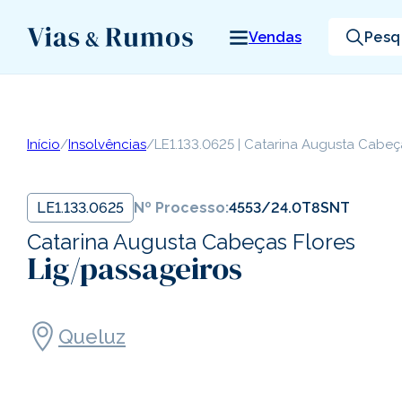
Vendas
Pesq
Início
/
Insolvências
/
LE1.133.0625 | Catarina Augusta Cabeç
LE1.133.0625
Nº Processo:
4553/24.0T8SNT
Catarina Augusta Cabeças Flores
Lig/passageiros
Queluz