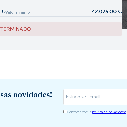
 €
42.075,00 €
Valor mínimo
 TERMINADO
sas novidades!
Insira o seu email
*
Concordo com a
política de privacidade
.
RGPD
*