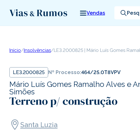
Vendas
Pesq
Início
/
Insolvências
/
LE3.2000825 | Mário Luís Gomes Ramal
LE3.2000825
Nº Processo:
464/25.0T8VPV
Mário Luís Gomes Ramalho Alves e An
Simões
Terreno p/ construção
Santa Luzia