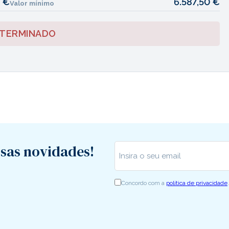
0 €
6.587,50 €
Valor mínimo
 TERMINADO
sas novidades!
Insira o seu email
*
Concordo com a
política de privacidade
.
RGPD
*